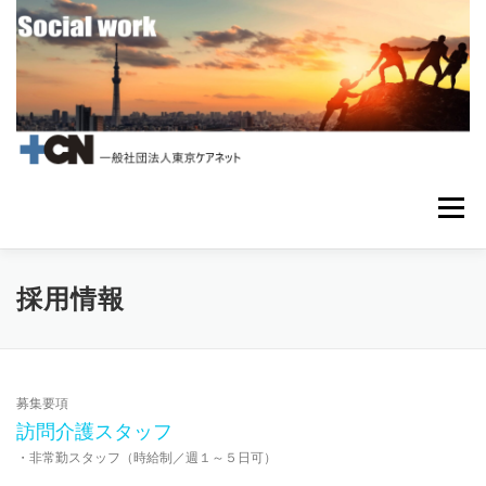
コ
ン
テ
ン
ツ
へ
ス
キ
ッ
プ
メニュー
法人理念
支援内容
採用情報
お問い合わせ
採用情報
募集要項
訪問介護スタッフ
・非常勤スタッフ（時給制／週１～５日可）