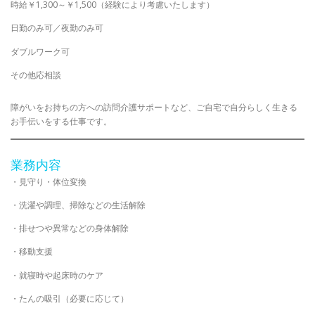
時給￥1,300～￥1,500（経験により考慮いたします）
日勤のみ可／夜勤のみ可
ダブルワーク可
その他応相談
障がいをお持ちの方への訪問介護サポートなど、ご自宅で自分らしく生きる
お手伝いをする仕事です。
業務内容
・見守り・体位変換
・洗濯や調理、掃除などの生活解除
・排せつや異常などの身体解除
・移動支援
・就寝時や起床時のケア
・たんの吸引（必要に応じて）