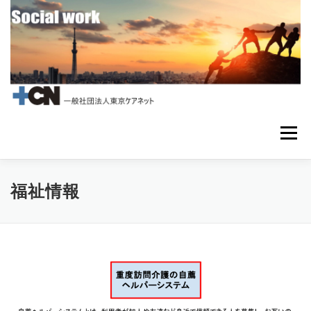
コ
ン
テ
ン
ツ
へ
ス
キ
ッ
プ
メニュー
法人理念
支援内容
採用情報
お問い合わせ
福祉情報